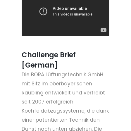
Challenge Brief
[German]
Die BORA Lüftungstechnik GmbH
mit Sitz im oberbayerischen
Raubling entwickelt und vertreibt
seit 2007 erfolgreich
Kochfeldabzugssysteme, die dank
einer patentierten Technik den
Dunst nach unten abziehen. Die